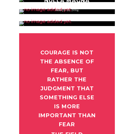
NULLA MAGNA
By
ADMIN
Março 21, 2014
By
ADMIN
COURAGE IS NOT
THE ABSENCE OF
FEAR, BUT
RATHER THE
JUDGMENT THAT
SOMETHING ELSE
IS MORE
IMPORTANT THAN
FEAR